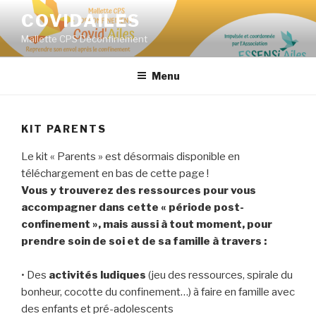
Aller
COVIDAILES
au
Mallette CPS Déconfinement
contenu
principal
Menu
KIT PARENTS
Le kit « Parents » est désormais disponible en
téléchargement en bas de cette page !
Vous y trouverez des ressources pour vous
accompagner dans cette « période post-
confinement », mais aussi à tout moment, pour
prendre soin de soi et de sa famille à travers :
• Des
activités ludiques
(jeu des ressources, spirale du
bonheur, cocotte du confinement…) à faire en famille avec
des enfants et pré-adolescents